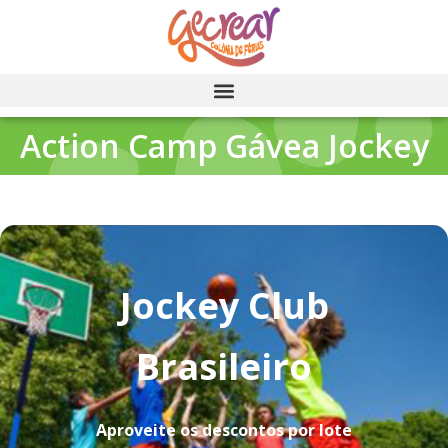
Action Camp Gávea Jockey
Jockey Club
Brasileiro
Aproveite os descontos por lote