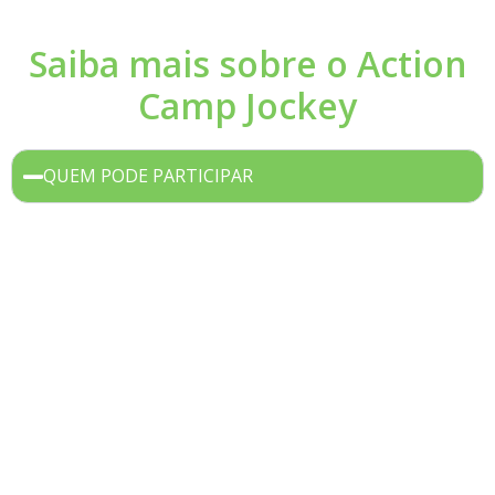
Saiba mais sobre o Action
Camp Jockey
QUEM PODE PARTICIPAR
O Action Camp recebe jovens com idade entre 8 a 17
anos, sócios e indicados por sócios do Jockey Club
Brasileiro.
A idade é informada no cadastro da criança. Caso
receba uma mensagem de que o jovem está fora da
faixa etária permitida, verifique se a data de
nascimento está correta no cadastro.
A comprovação de indicação por sócios é feita pelo