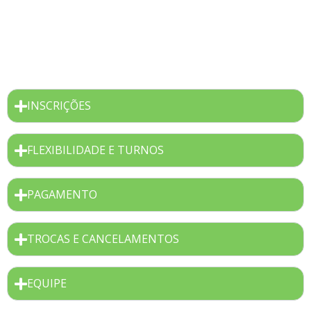
upload de foto da carteirinha ou do boleto de
cobrança da última mensalidade do clube (Atenção:
Não é do comprovante de pagamento.)
INSCRIÇÕES
FLEXIBILIDADE E TURNOS
PAGAMENTO
TROCAS E CANCELAMENTOS
EQUIPE